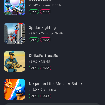
v1.7.42 • Dinero Infinito
APK
MOD
Spider Fighting
v3.9.2 • Compras Gratis
APK
MOD
StrikeFortressBox
v2.0.5 • MENÚ
APK
MOD
Negamon Lite: Monster Battle
v1.3.9 • Oro infinito
APK
MOD