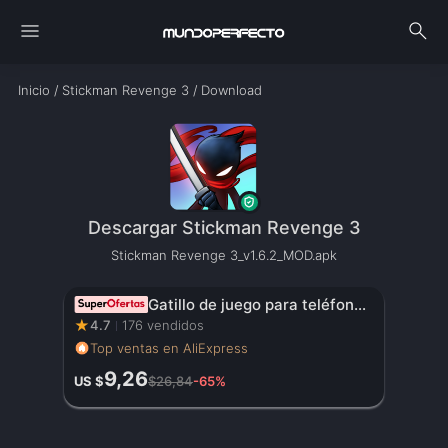
menu
search
Inicio
/
Stickman Revenge 3
/
Download
Descargar Stickman Revenge 3
Stickman Revenge 3_v1.6.2_MOD.apk
Gatillo de juego para teléfono móvil JS65 para PUBG, mando de disparo, Joystick de 6 dedos para comer pollo, artefacto auxiliar L1R1, botón de llave
★
4.7
176 vendidos
Top ventas en AliExpress
9,26
US $
$26,84
-65%